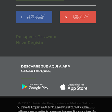
ENTRAR C/
ENTRAR C/
FACEBOOK
GOOGLE
Recuperar Password
Novo Registo
DESCARREGUE AQUI A APP
GESAUTARQUIA,
© 2026 União de Freguesias de Melo e Nabais.
A União de Freguesias de Melo e Nabais utiliza cookies para
Todos os direitos reservados |
Termos e Condiçõe
melhorar a sua experiência de navegação e para fins estatísticos. Ao