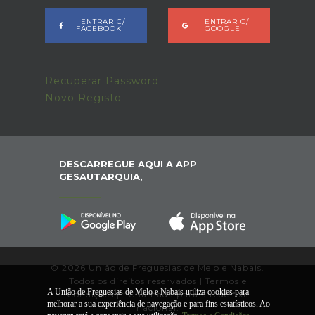
ENTRAR C/
ENTRAR C/
FACEBOOK
GOOGLE
Recuperar Password
Novo Registo
DESCARREGUE AQUI A APP
GESAUTARQUIA,
© 2026 União de Freguesias de Melo e Nabais.
Todos os direitos reservados |
Termos e
A União de Freguesias de Melo e Nabais utiliza cookies para
Condições
|
*
Chamada para a rede fixa
melhorar a sua experiência de navegação e para fins estatísticos. Ao
nacional.