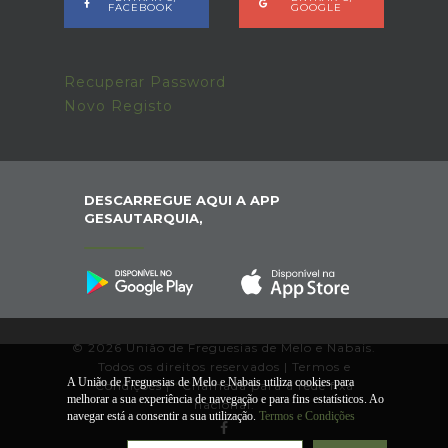
FACEBOOK
GOOGLE
Recuperar Password
Novo Registo
DESCARREGUE AQUI A APP
GESAUTARQUIA,
© 2026 União de Freguesias de Melo e Nabais.
Todos os direitos reservados |
Termos e
A União de Freguesias de Melo e Nabais utiliza cookies para
Condições
|
*
Chamada para a rede fixa
melhorar a sua experiência de navegação e para fins estatísticos. Ao
nacional.
navegar está a consentir a sua utilização.
Termos e Condições