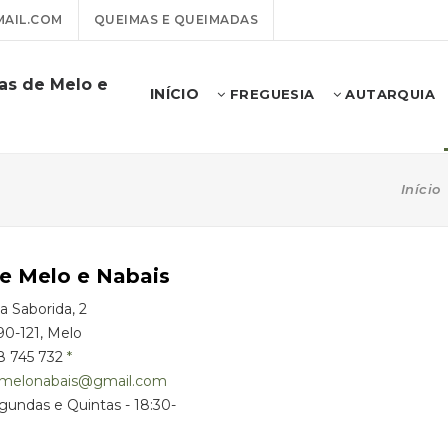
AIL.COM
QUEIMAS E QUEIMADAS
as de Melo e
INÍCIO
FREGUESIA
AUTARQUIA
Início
e Melo e Nabais
a Saborida, 2
90-121, Melo
8 745 732
fmelonabais@gmail.com
gundas e Quintas - 18:30-