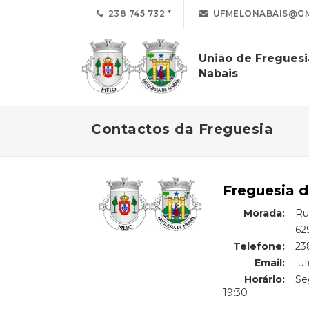
238 745 732
UFMELONABAIS@GM
União de Freguesi
Nabais
Contactos da Freguesia
Freguesia d
Morada:
Ru
Morada:
62
Telefone:
23
Email:
u
Horário:
Se
19:30