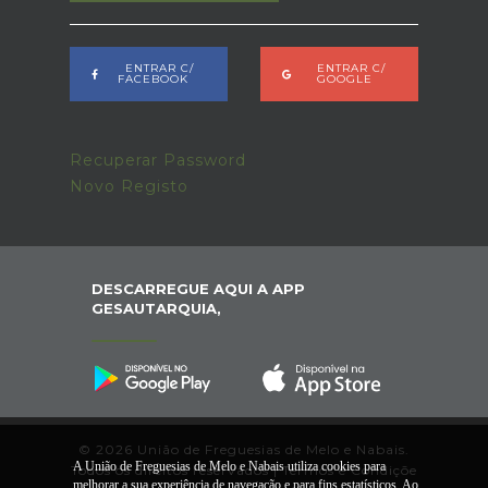
ENTRAR C/
ENTRAR C/
FACEBOOK
GOOGLE
Recuperar Password
Novo Registo
DESCARREGUE AQUI A APP
GESAUTARQUIA,
© 2026 União de Freguesias de Melo e Nabais.
A União de Freguesias de Melo e Nabais utiliza cookies para
Todos os direitos reservados |
Termos e Condiçõe
melhorar a sua experiência de navegação e para fins estatísticos. Ao