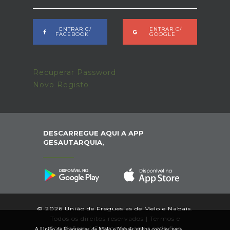
ENTRAR C/
ENTRAR C/
FACEBOOK
GOOGLE
Recuperar Password
Novo Registo
DESCARREGUE AQUI A APP
GESAUTARQUIA,
© 2026 União de Freguesias de Melo e Nabais.
Todos os direitos reservados |
Termos e
Condições
|
*
Chamada para a rede fixa
A União de Freguesias de Melo e Nabais utiliza cookies para