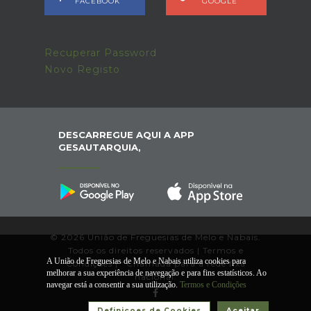
FACEBOOK
GOOGLE
Recuperar Password
Novo Registo
DESCARREGUE AQUI A APP
GESAUTARQUIA,
© 2026 União de Freguesias de Melo e Nabais.
Todos os direitos reservados |
Termos e
A União de Freguesias de Melo e Nabais utiliza cookies para
Condições
|
*
Chamada para a rede fixa
melhorar a sua experiência de navegação e para fins estatísticos. Ao
nacional.
navegar está a consentir a sua utilização.
Termos e Condições
Definiçoes de Cookies
Aceitar