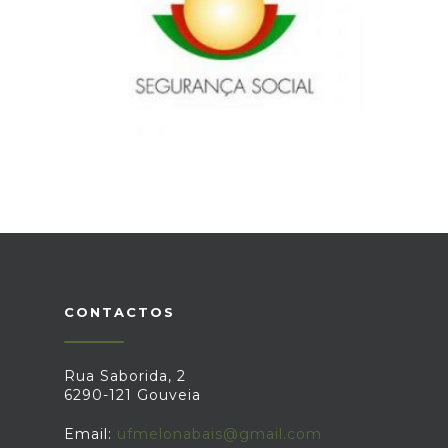
Rua Cardeal Mendes Belo, 53 Gouveia
Tel.: 238 492 225
CONTACTOS
Rua Saborida, 2
6290-121 Gouveia
Email:
ufmelonabais@gmail.com